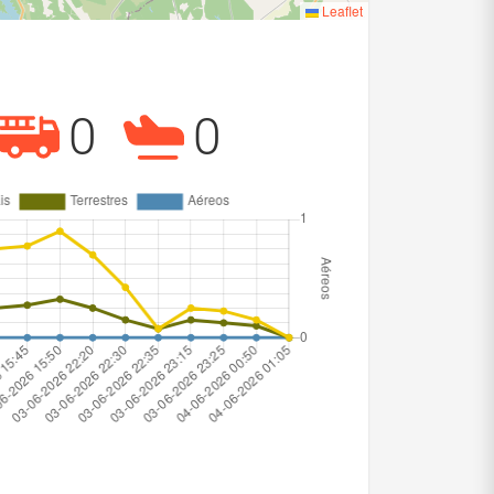
Leaflet
0
0