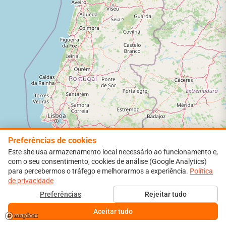
Preferências de cookies
Este site usa armazenamento local necessário ao funcionamento e,
com o seu consentimento, cookies de análise (Google Analytics)
para percebermos o tráfego e melhorarmos a experiência.
Política
de privacidade
Preferências
Rejeitar tudo
Aceitar tudo
Leaflet
|
Map data ©
OpenStreetMap
contributors,
CC-BY-SA
, Imagery © -
Patrocinado por
Officelan
PTServidor
Mapbox