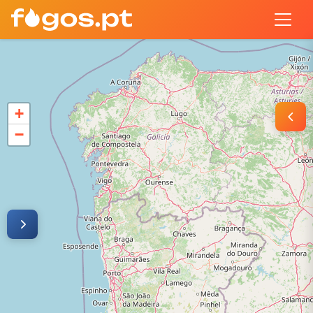
MAPA DE INCÊNDIOS E FOGOS 
Acompanha em tempo real os incêndios florestais em Portugal co
+
−