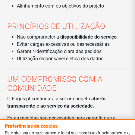
Alinhamento com os objetivos do projeto
PRINCÍPIOS DE UTILIZAÇÃO
Não comprometer a
disponibilidade do serviço
Evitar cargas excessivas ou desnecessárias
Garantir identificação clara dos pedidos
Utilização responsável e ética dos dados
UM COMPROMISSO COM A
COMUNIDADE
O Fogos.pt continuará a ser um projeto
aberto,
transparente e ao serviço da sociedade
.
Estas medidas são necessárias para garantir que a
plataforma continua a servir
milhões de utilizadores
Preferências de cookies
todos os anos
, especialmente em momentos críticos.
Este site usa armazenamento local necessário ao funcionamento e,