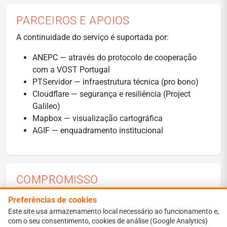
PARCEIROS E APOIOS
A continuidade do serviço é suportada por:
ANEPC — através do protocolo de cooperação
com a VOST Portugal
PTServidor — infraestrutura técnica (pro bono)
Cloudflare — segurança e resiliência (Project
Galileo)
Mapbox — visualização cartográfica
AGIF — enquadramento institucional
COMPROMISSO
O Fogos.pt e a VOST Portugal asseguram a operação
Preferências de cookies
contínua do Fogos.pt, mantendo elevados padrões de
Este site usa armazenamento local necessário ao funcionamento e,
transparência, fiabilidade e utilidade pública,
com o seu consentimento, cookies de análise (Google Analytics)