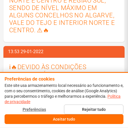
NORTE E CENTRO E REGIÃO SUL,
SENDO DE NÍVEL MÁXIMO EM
ALGUNS CONCELHOS NO ALGARVE,
VALE DO TEJO E INTERIOR NORTE E
CENTRO. ⚠🔥
13:53 29-01-2022
ℹ️🔥DEVIDO ÀS CONDIÇÕES
METEOROLÓGICAS A QUE
Preferências de cookies
ASSISTIMOS, ESTÁ PROIBIDA A
Este site usa armazenamento local necessário ao funcionamento e,
REALIZAÇÃO DE QUEIMAS E
com o seu consentimento, cookies de análise (Google Analytics)
QUEIMADAS ATÉ ÀS 23H59 DE
para percebermos o tráfego e melhorarmos a experiência.
Política
de privacidade
01FEV2022. INFORMAÇÃO VIA
Preferências
Rejeitar tudo
@PROTECCAOCIVIL 🔥ℹ️
Aceitar tudo