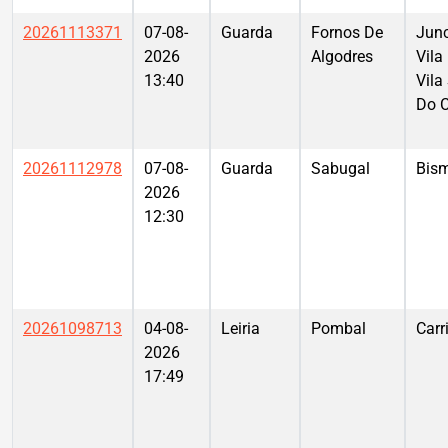
20261113371
07-08-
Guarda
Fornos De
Junc
2026
Algodres
Vila
13:40
Vila
Do 
20261112978
07-08-
Guarda
Sabugal
Bis
2026
12:30
20261098713
04-08-
Leiria
Pombal
Carr
2026
17:49