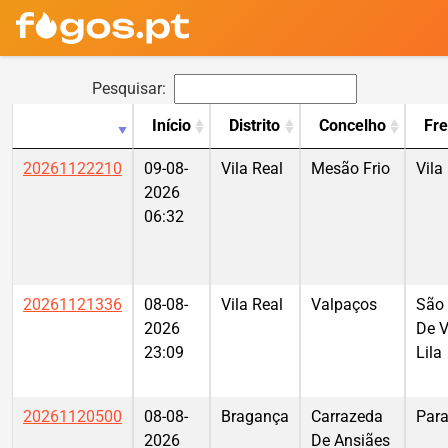
Pesquisar:
Início
Distrito
Concelho
Fre
20261122210
09-08-
Vila Real
Mesão Frio
Vila
2026
06:32
20261121336
08-08-
Vila Real
Valpaços
São
2026
De V
23:09
Lila
20261120500
08-08-
Bragança
Carrazeda
Par
2026
De Ansiães