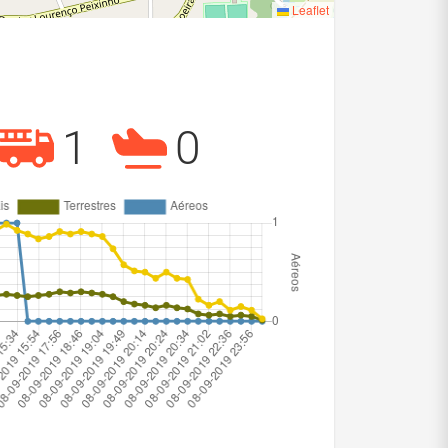
Leaflet
1
0