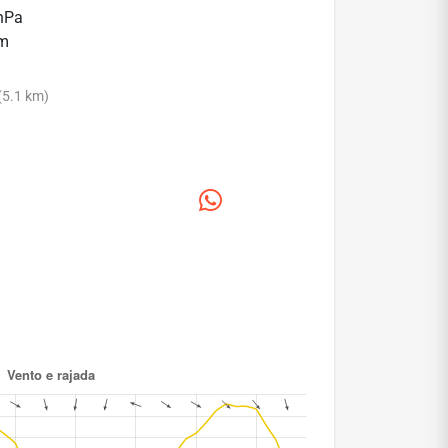
 hPa
mm
(5.1 km)