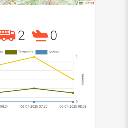
Leaflet
2
0