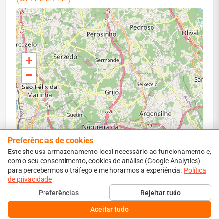
+
−
Preferências de cookies
Este site usa armazenamento local necessário ao funcionamento e,
com o seu consentimento, cookies de análise (Google Analytics)
para percebermos o tráfego e melhorarmos a experiência.
Leaflet
|
Map data ©
OpenStreetMap
contributors
Política
de privacidade
Perímetro vermelho: área ardida estimada. Isócronas:
Preferências
Rejeitar tudo
propagação simulada a 1–6 h.
Aceitar tudo