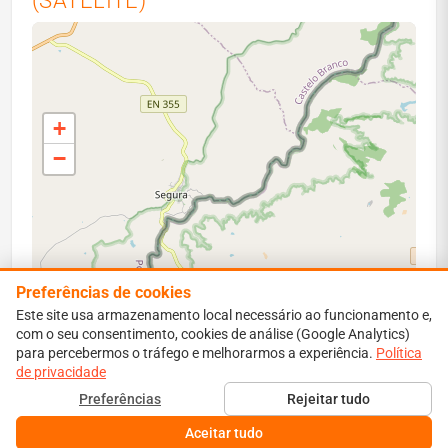
(SATÉLITE)
+
−
Preferências de cookies
Este site usa armazenamento local necessário ao funcionamento e,
com o seu consentimento, cookies de análise (Google Analytics)
para percebermos o tráfego e melhorarmos a experiência.
Leaflet
|
Map data ©
OpenStreetMap
contributors
Política
de privacidade
Perímetro vermelho: área ardida estimada. Isócronas:
Preferências
Rejeitar tudo
propagação simulada a 1–6 h.
Aceitar tudo