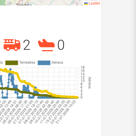
Leaflet
2
0