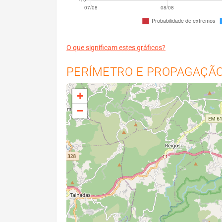
O que significam estes gráficos?
PERÍMETRO E PROPAGAÇÃO 
+
−