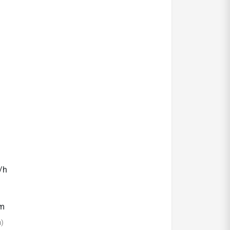
/h
mm
m)