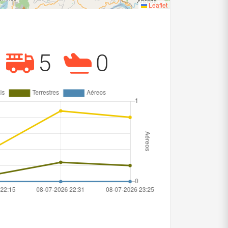
Leaflet
5
0